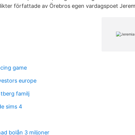
 dikter författade av Örebros egen vardagspoet Jeremi
acing game
vestors europe
tberg familj
de sims 4
d bolån 3 miljoner