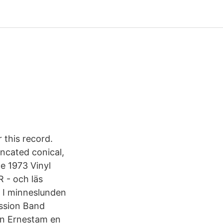
r this record.
uncated conical,
he 1973 Vinyl
R - och läs
 I minneslunden
ession Band
fan Ernestam en