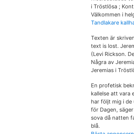
i Tröstlösa ; Kont
Välkommen i helg
Tandlakare kallha
Texten är skrive
text is lost. Jer
(Levi Rickson. De
Några av Jeremia
Jeremias i Tröstl
En profetisk bek
kallelse att vara
har följt mig i d
för Dagen, säger
sova då natten fa
blå.
Bästa annonser