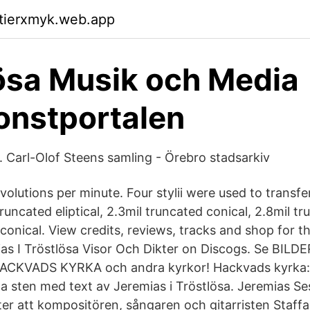
ktierxmyk.web.app
ösa Musik och Media
onstportalen
. Carl-Olof Steens samling - Örebro stadsarkiv
evolutions per minute. Four stylii were used to transfe
runcated eliptical, 2.3mil truncated conical, 2.8mil tr
conical. View credits, reviews, tracks and shop for t
ias I Tröstlösa Visor Och Dikter on Discogs. Se BILDE
HACKVADS KYRKA och andra kyrkor! Hackvads kyrka:
a sten med text av Jeremias i Tröstlösa. Jeremias S
ter att kompositören, sångaren och gitarristen Staf