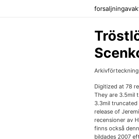
forsaljningava
Tröstl
Scenk
Arkivförteckning
Digitized at 78 r
They are 3.5mil t
3.3mil truncated 
release of Jerem
recensioner av 
finns också denn
bildades 2007 ef