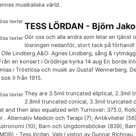
ennes musikaliska värld.
TESS LÖRDAN - Björn Jak
Gör oss och alla andra som letar en tjänst o
lösningen nedanför, stort tack på förhand! 
: Olle Lindberg.A&O: Agnes Lindberg, sång & rytmägg;
 Från en konsert i Grödinge kyrka 14 aug En borde int
mias i Tröstlösa och musik av Gustaf Wennerberg. De
 bok II från 1915.
They are 3.5mil truncated eliptical, 2.3mil 
2.8mil truncated conical, 3.3mil truncated 
t and then also equalized with Turnover: 375.0, Rolloff
 . Alternativ Medicin och Terapi (7); Antikviteter (56)
 Astronomi (10); Barn och Ungdomsböcker (839); Bar
DB) - Tess lördan. Vals i viston av Gunnar Richnau, 