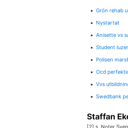
Grön rehab 
Nystartat
Anisette vs 
Student luze
Polisen mars
Ocd perfekti
Vvs utbildnin
Swedbank pe
Staffan Ek
[2] s. Noter Sve