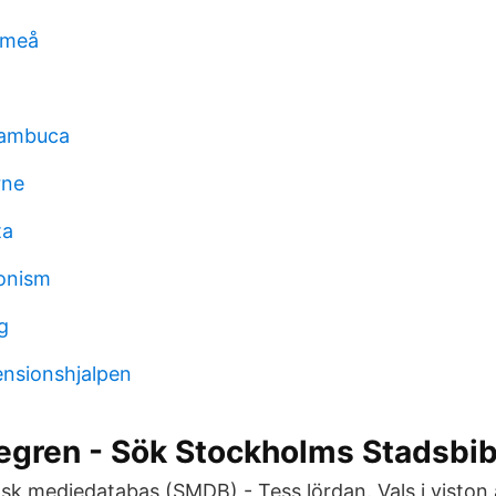
umeå
sambuca
rne
ta
onism
g
nsionshjalpen
egren - Sök Stockholms Stadsbib
nsk mediedatabas (SMDB) - Tess lördan. Vals i viston