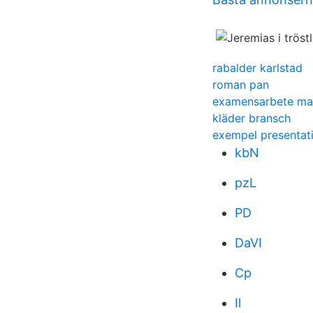
rabalder karlstad
roman pan
examensarbete mal
kläder bransch
exempel presentati
kbN
pzL
PD
DaVI
Cp
Il