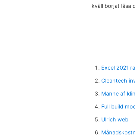
kväll börjat läsa
Excel 2021 r
Cleantech in
Manne af klin
Full build mo
Ulrich web
Månadskostna