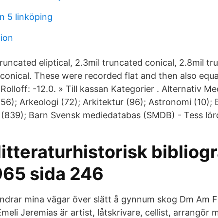
n 5 linköping
ion
runcated eliptical, 2.3mil truncated conical, 2.8mil tr
 conical. These were recorded flat and then also equa
Rolloff: -12.0. » Till kassan Kategorier . Alternativ M
 (56); Arkeologi (72); Arkitektur (96); Astronomi (10);
839); Barn Svensk mediedatabas (SMDB) - Tess lör
itteraturhistorisk bibliogr
65 sida 246
ndrar mina vägar över slätt å gynnum skog Dm Am 
meli Jeremias är artist, låtskrivare, cellist, arrangör