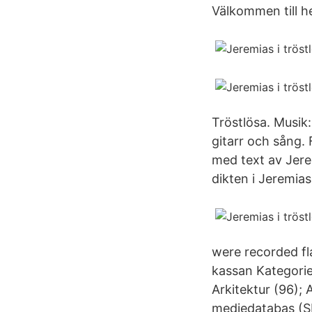
Välkommen till h
Tröstlösa. Musik
gitarr och sång.
med text av Jere
dikten i Jeremias
were recorded fla
kassan Kategorier
Arkitektur (96);
mediedatabas (SM