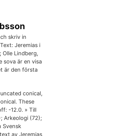
obsson
ch skriv in
Text: Jeremias i
 Olle Lindberg,
e sova är en visa
t är den första
truncated conical,
conical. These
: -12.0. » Till
; Arkeologi (72);
n Svensk
text av Jeremias