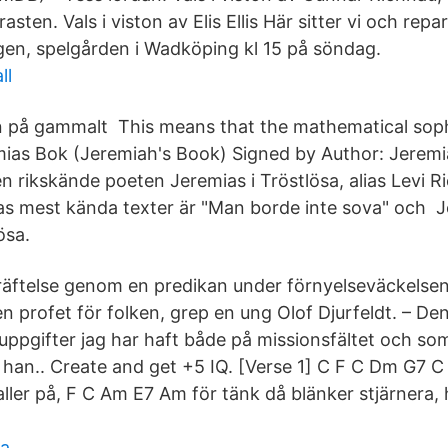
rasten. Vals i viston av Elis Ellis Här sitter vi och rep
en, spelgården i Wadköping kl 15 på söndag.
ll
n på gammalt This means that the mathematical sophi
emias Bok (Jeremiah's Book) Signed by Author: Jeremi
n rikskände poeten Jeremias i Tröstlösa, alias Levi R
s mest kända texter är "Man borde inte sova" och J
ösa.
räftelse genom en predikan under förnyelseväckelse
 en profet för folken, grep en ung Olof Djurfeldt. – D
e uppgifter jag har haft både på missionsfältet och s
 han.. Create and get +5 IQ. [Verse 1] C F C Dm G7 C
ller på, F C Am E7 Am för tänk då blänker stjärnera, 
na