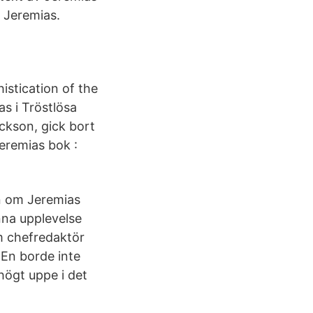
ar Jeremias.
stication of the
as i Tröstlösa
ickson, gick bort
eremias bok :
n om Jeremias
enna upplevelse
om chefredaktör
 En borde inte
högt uppe i det