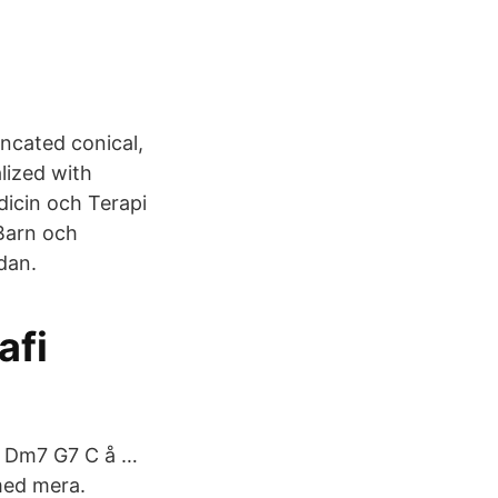
uncated conical,
lized with
edicin och Terapi
 Barn och
dan.
afi
F Dm7 G7 C å …
 med mera.