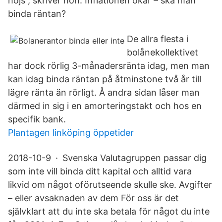
höjs”, skriver hon. Inflationen ökar – ska man
binda räntan?
De allra flesta i
bolånekollektivet
har dock rörlig 3-månadersränta idag, men man
kan idag binda räntan på åtminstone två år till
lägre ränta än rörligt. Å andra sidan låser man
därmed in sig i en amorteringstakt och hos en
specifik bank.
Plantagen linköping öppetider
2018-10-9 · Svenska Valutagruppen passar dig
som inte vill binda ditt kapital och alltid vara
likvid om något oförutseende skulle ske. Avgifter
– eller avsaknaden av dem För oss är det
självklart att du inte ska betala för något du inte